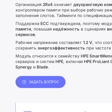
Организация
2Rx4
означает
двухранговую ком
контроллером памяти при выборе рабочих ре
заполнения слотов. Тайминги по спецификаци
Поддержка
ECC
подтверждена, поэтому моду
памяти
, повышая
надёжность
в сценариях
ви
сервисов
.
Рабочее напряжение составляет
1.2 V
, что со
сохранять
энергоэффективность
при частот
Модуль относится к семейству
HPE SmartMem
серверов и систем
HPE
, включая
HPE ProLiant
Synergy
и
Blade
.
ЗАДАТЬ ВОПРОС