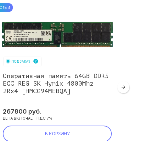
ОВЫЙ
НОВЫЙ
ПОД ЗАКАЗ
Оперативная память 64GB DDR5
Оп
ECC REG SK Hynix 4800Mhz
EC
2Rx4 [HMCG94MEBQA]
2R
267800
руб.
26
ЦЕНА ВКЛЮЧАЕТ НДС 7%
ЦЕНА
В КОРЗИНУ