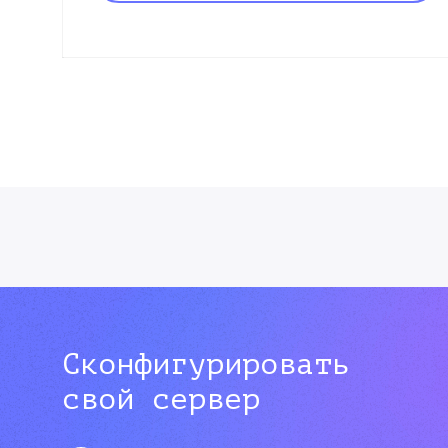
Сконфигурировать
свой сервер