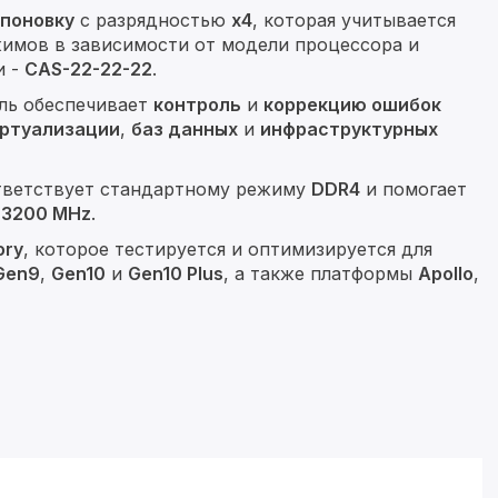
поновку
с разрядностью
x4
, которая учитывается
жимов в зависимости от модели процессора и
и -
CAS-22-22-22
.
ль обеспечивает
контроль
и
коррекцию ошибок
ртуализации
,
баз данных
и
инфраструктурных
ответствует стандартному режиму
DDR4
и помогает
е
3200 MHz
.
ory
, которое тестируется и оптимизируется для
 Gen9
,
Gen10
и
Gen10 Plus
, а также платформы
Apollo
,