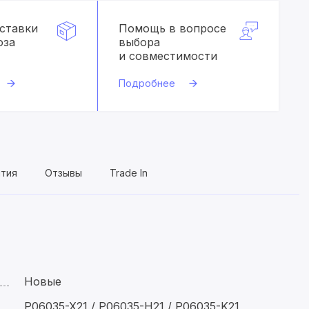
оставки
Помощь в вопросе
оза
выбора
и совместимости
Подробнее
нтия
Отзывы
Trade In
Новые
P06035-X21 / P06035-H21 / P06035-K21