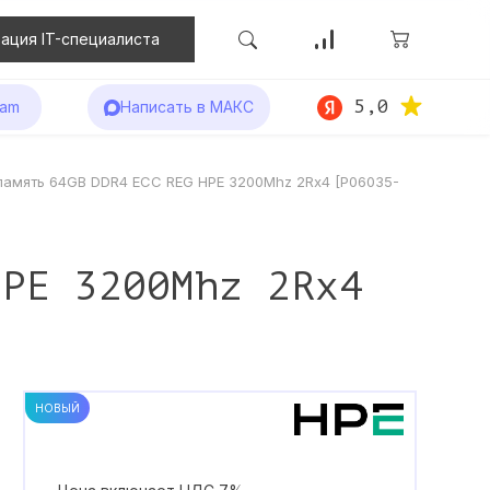
ация IT-специалиста
5,0
ram
Написать в МАКС
память 64GB DDR4 ECC REG HPE 3200Mhz 2Rx4 [P06035-
HPE 3200Mhz 2Rx4
НОВЫЙ