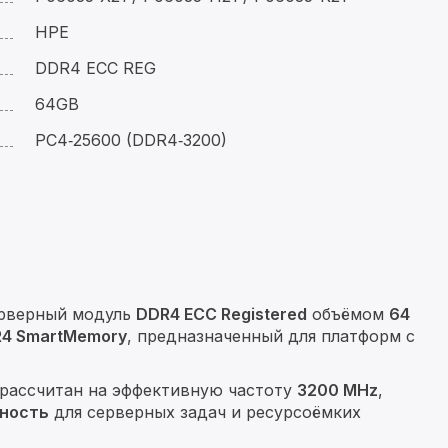
HPE
DDR4 ECC REG
64GB
PC4‑25600 (DDR4‑3200)
ерверный модуль
DDR4 ECC Registered
объёмом
64
R4 SmartMemory
, предназначенный для платформ с
рассчитан на эффективную частоту
3200 MHz
,
бность
для серверных задач и ресурсоёмких