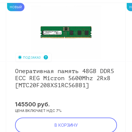
НОВЫЙ
Н
ПОД ЗАКАЗ
Оперативная память 48GB DDR5
ECC REG Micron 5600Mhz 2Rx8
[MTC20F208XS1RC56BB1]
145500
руб.
ЦЕНА ВКЛЮЧАЕТ НДС 7%
В КОРЗИНУ