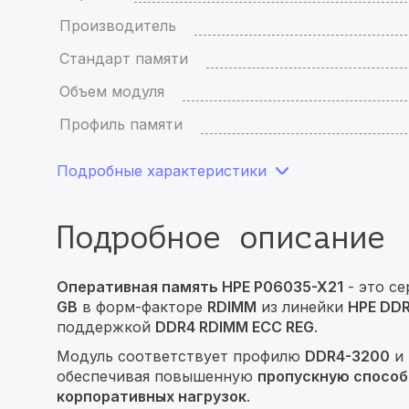
Производитель
Стандарт памяти
Объем модуля
Профиль памяти
Подробные характеристики
Подробное описание
Оперативная память HPE P06035-X21
- это с
GB
в форм-факторе
RDIMM
из линейки
HPE DD
поддержкой
DDR4 RDIMM ECC REG
.
Модуль соответствует профилю
DDR4-3200
и 
обеспечивая повышенную
пропускную спосо
корпоративных нагрузок
.