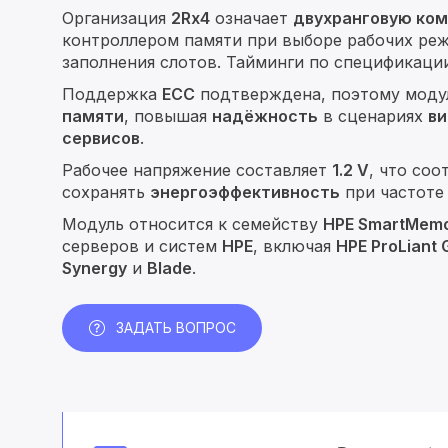
Организация
2Rx4
означает
двухранговую ком
контроллером памяти при выборе рабочих ре
заполнения слотов. Тайминги по спецификаци
Поддержка
ECC
подтверждена, поэтому моду
памяти
, повышая
надёжность
в сценариях
ви
сервисов
.
Рабочее напряжение составляет
1.2 V
, что со
сохранять
энергоэффективность
при частот
Модуль относится к семейству
HPE SmartMem
серверов и систем
HPE
, включая
HPE ProLiant
Synergy
и
Blade
.
ЗАДАТЬ ВОПРОС