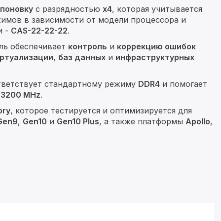
поновку
с разрядностью
x4
, которая учитывается
жимов в зависимости от модели процессора и
и -
CAS-22-22-22
.
ль обеспечивает
контроль
и
коррекцию ошибок
ртуализации
,
баз данных
и
инфраструктурных
ответствует стандартному режиму
DDR4
и помогает
е
3200 MHz
.
ory
, которое тестируется и оптимизируется для
 Gen9
,
Gen10
и
Gen10 Plus
, а также платформы
Apollo
,