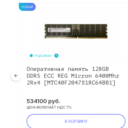
НОВЫЙ
ПОД ЗАКАЗ
R4
Оперативная память 128GB
DDR5 ECC REG Micron 6400Mhz
2Rx4 [MTC40F2047S1RC64BB1]
534100
руб.
ЦЕНА ВКЛЮЧАЕТ НДС 7%
В КОРЗИНУ