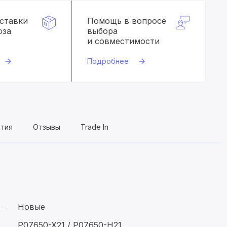
оставки
Помощь в вопросе
оза
выбора
и совместимости
Подробнее
нтия
Отзывы
Trade In
Новые
P07650-X21 / P07650-H21