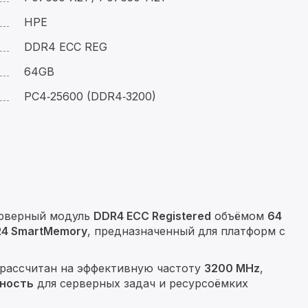
HPE
DDR4 ECC REG
64GB
PC4‑25600 (DDR4‑3200)
ерверный модуль
DDR4 ECC Registered
объёмом
64
R4 SmartMemory
, предназначенный для платформ с
рассчитан на эффективную частоту
3200 MHz
,
бность
для серверных задач и ресурсоёмких