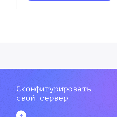
Сконфигурировать
свой сервер