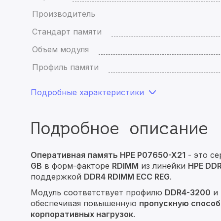
Производитель
Стандарт памяти
Объем модуля
Профиль памяти
Подробные характеристики
Подробное описание
Оперативная память HPE P07650-X21
- это с
GB
в форм-факторе
RDIMM
из линейки
HPE DD
поддержкой
DDR4 RDIMM ECC REG
.
Модуль соответствует профилю
DDR4-3200
и 
обеспечивая повышенную
пропускную спосо
корпоративных нагрузок
.