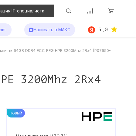
ация IT-специалиста
5,0
ram
Написать в МАКС
память 64GB DDR4 ECC REG HPE 3200Mhz 2Rx4 [P07650-
HPE 3200Mhz 2Rx4
НОВЫЙ