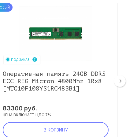
ОВЫЙ
Б/У
ПОД ЗАКАЗ
Оперативная память 24GB DDR5
Оп
ECC REG Micron 4800Mhz 1Rx8
EC
[MTC10F108YS1RC48BB1]
[M
83300
руб.
31
ЦЕНА ВКЛЮЧАЕТ НДС 7%
ЦЕНА
В КОРЗИНУ