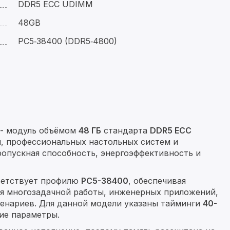
DDR5 ECC UDIMM
48GB
PC5‑38400 (DDR5‑4800)
- модуль объёмом
48 ГБ
стандарта
DDR5 ECC
й, профессиональных настольных систем и
опускная способность, энергоэффективность и
ветствует профилю
PC5-38400
, обеспечивая
я многозадачной работы, инженерных приложений,
ценариев. Для данной модели указаны тайминги
40-
чие параметры.