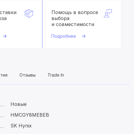
оставки
Помощь в вопросе
оза
выбора
и совместимости
Подробнее
нтия
Отзывы
Trade In
Новые
HMCGY8MEBEB
SK Hynix