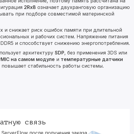
ванное исполнение, поэтому память рассчитана на
фигурация
2Rx8
означает двухранговую организацию
тывать при подборе совместимой материнской
 и снижает риск ошибок памяти при длительной
ссиональных и рабочих систем. Напряжение питания
у DDR5 и способствует снижению энергопотребления.
пользует архитектуру
SDP
, без применения 3DS или
PMIC на самом модуле
и
температурные датчики
и повышает стабильность работы системы.
атную связь
ServerFlow после получения заказа.