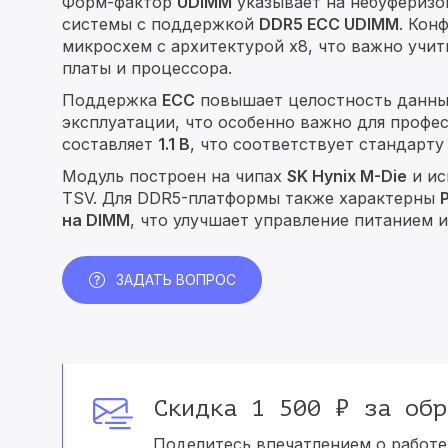
Форм-фактор
UDIMM
указывает на небуферизо
системы с поддержкой
DDR5 ECC UDIMM
. Кон
микросхем с архитектурой x8, что важно учи
платы и процессора.
Поддержка
ECC
повышает целостность данных
эксплуатации, что особенно важно для профе
составляет
1.1 В
, что соответствует стандарт
Модуль построен на чипах
SK Hynix M-Die
и ис
TSV. Для DDR5-платформы также характерны
на DIMM
, что улучшает управление питанием 
ЗАДАТЬ ВОПРОС
Скидка 1 500 ₽ за обр
Поделитесь впечатлением о работе 