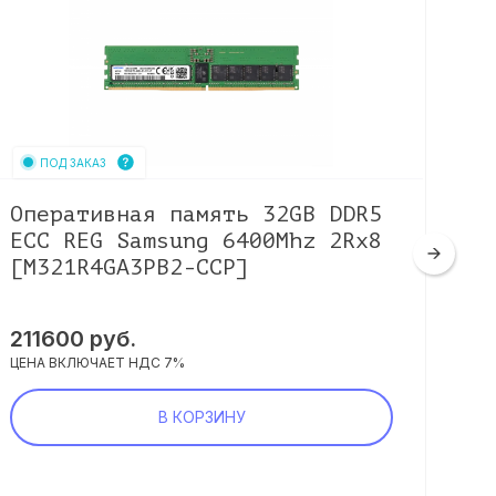
ПОД ЗАКАЗ
Оперативная память 32GB DDR5
Оп
ECC REG Samsung 6400Mhz 2Rx8
DD
[M321R4GA3PB2-CCP]
88
[M
211600
руб.
12
ЦЕНА ВКЛЮЧАЕТ НДС 7%
ЦЕНА
В КОРЗИНУ