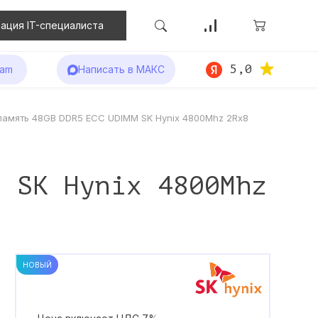
ация IT-специалиста
5,0
ram
Написать в МАКС
память 48GB DDR5 ECC UDIMM SK Hynix 4800Mhz 2Rx8
M SK Hynix 4800Mhz
НОВЫЙ