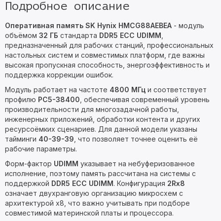
Подробное описание
Оперативная память SK Hynix HMCG88AEBEA
- модуль
объёмом
32 ГБ
стандарта
DDR5 ECC UDIMM
,
предназначенный для рабочих станций, профессиональных
настольных систем и совместимых платформ, где важны
высокая пропускная способность, энергоэффективность и
поддержка коррекции ошибок.
Модуль работает на частоте
4800 МГц
и соответствует
профилю
PC5-38400
, обеспечивая современный уровень
производительности для многозадачной работы,
инженерных приложений, обработки контента и других
ресурсоёмких сценариев. Для данной модели указаны
тайминги
40-39-39
, что позволяет точнее оценить её
рабочие параметры.
Форм-фактор
UDIMM
указывает на небуферизованное
исполнение, поэтому память рассчитана на системы с
поддержкой
DDR5 ECC UDIMM
. Конфигурация
2Rx8
означает двухранговую организацию микросхем с
архитектурой x8, что важно учитывать при подборе
совместимой материнской платы и процессора.