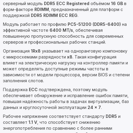
серверный модуль
DDR5 ECC Registered
объёмом
16 GB
в
форм-факторе
RDIMM
, предназначенный для платформ с
поддержкой
DDR5 RDIMM ECC REG
.
Модуль работает по профилю
PC5-51200 (DDR5-6400)
на
эффективной частоте
6400 MT/s
, обеспечивая
повышенную пропускную способность для современных
серверов и профессиональных рабочих станций.
Организация
1Rx8
указывает на одноранговую компоновку
с микросхемами разрядности
x8
. Такая конфигурация
влияет на электрическую нагрузку на контроллер памяти и
может определять доступные режимы частоты в
зависимости от модели процессора, версии BIOS и степени
заполнения слотов.
Поддержка
ECC
подтверждена, поэтому модуль
обеспечивает обнаружение и исправление ошибок памяти,
повышая надёжность работы в задачах виртуализации, баз
данных и круглосуточной эксплуатации
24 × 7
.
Рабочее напряжение соответствует стандарту
DDR5
и
составляет
1.1 V
, что способствует снижению
энергопотребления по сравнению с более ранними