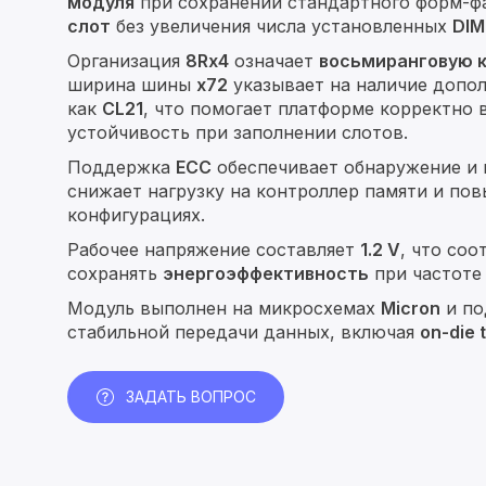
модуля
при сохранении стандартного форм-ф
слот
без увеличения числа установленных
DI
Организация
8Rx4
означает
восьмиранговую 
ширина шины
x72
указывает на наличие допо
как
CL21
, что помогает платформе корректно
устойчивость при заполнении слотов.
Поддержка
ECC
обеспечивает обнаружение и 
снижает нагрузку на контроллер памяти и по
конфигурациях.
Рабочее напряжение составляет
1.2 V
, что со
сохранять
энергоэффективность
при частот
Модуль выполнен на микросхемах
Micron
и по
стабильной передачи данных, включая
on-die 
ЗАДАТЬ ВОПРОС