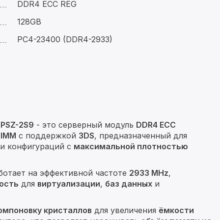
DDR4 ECC REG
128GB
PC4-23400 (DDR4-2933)
2PSZ-2S9
- это серверный модуль
DDR4 ECC
DIMM
с поддержкой
3DS
, предназначенный для
и конфигураций с
максимальной плотностью
ботает на эффективной частоте
2933 MHz
,
ость
для
виртуализации
,
баз данных
и
омпоновку кристаллов
для увеличения
ёмкости