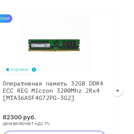
ОВЫЙ
НОВЫЙ
ПОД ЗАКАЗ
Оперативная память 32GB DDR4
Оп
ECC REG Micron 3200Mhz 2Rx4
UD
[MTA36ASF4G72PG-3G2]
[M
82300
руб.
41
ЦЕНА ВКЛЮЧАЕТ НДС 7%
ЦЕНА