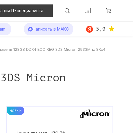
ация IT-специалиста
5,0
ram
Написать в МАКС
память 128GB DDR4 ECC REG 3DS Micron 2933Mhz 8Rx4
 3DS Micron
НОВЫЙ