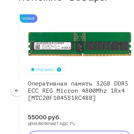
НОВЫЙ
ПОД ЗАКАЗ
R4
Оперативная память 32GB DDR5
ECC REG Micron 4800Mhz 1Rx4
[MTC20F1045S1RC48B]
55000
руб.
ЦЕНА ВКЛЮЧАЕТ НДС 7%