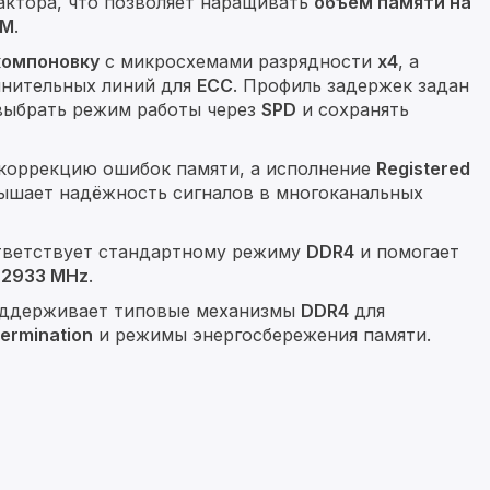
актора, что позволяет наращивать
объём памяти на
MM
.
компоновку
с микросхемами разрядности
x4
, а
лнительных линий для
ECC
. Профиль задержек задан
 выбрать режим работы через
SPD
и сохранять
коррекцию ошибок памяти, а исполнение
Registered
вышает надёжность сигналов в многоканальных
ответствует стандартному режиму
DDR4
и помогает
е
2933 MHz
.
ддерживает типовые механизмы
DDR4
для
termination
и режимы энергосбережения памяти.