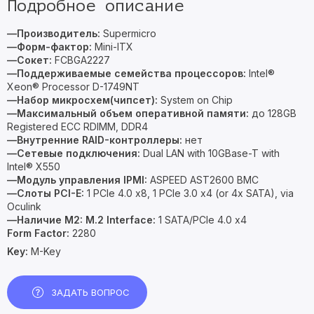
Подробное описание
—Производитель:
Supermicro
—Форм-фактор:
Mini-ITX
—Сокет:
FCBGA2227
—Поддерживаемые семейства процессоров:
Intel®
Xeon® Processor D-1749NT
—Набор микросхем(чипсет):
System on Chip
—Максимальный объем оперативной памяти:
до 128GB
Registered ECC RDIMM, DDR4
—Внутренние RAID-контроллеры:
нет
—Сетевые подключения:
Dual LAN with 10GBase-T with
Intel® X550
—Модуль управления IPMI:
ASPEED AST2600 BMC
—Слоты PCI-E:
1 PCIe 4.0 x8, 1 PCIe 3.0 x4 (or 4x SATA), via
Oculink
—Наличие M2:
M.2 Interface:
1 SATA/PCIe 4.0 x4
Form Factor:
2280
Key:
M-Key
ЗАДАТЬ ВОПРОС