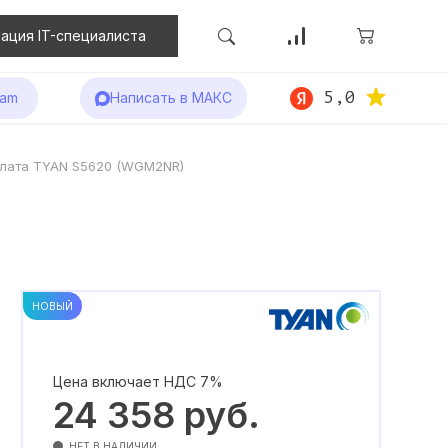
ация IT-специалиста
5,0
ram
Написать в МАКС
плата TYAN S5620 (WGM2NR)
НОВЫЙ
Цена включает НДС 7%
24 358
руб.
НЕТ В НАЛИЧИИ