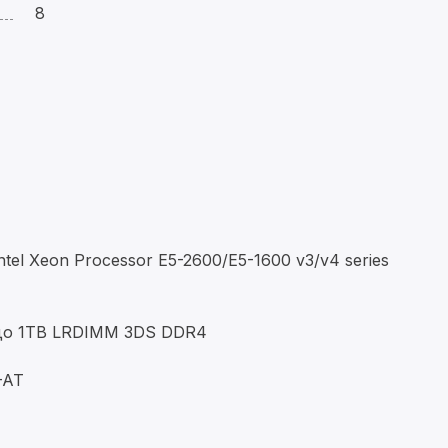
8
l Xeon Processor E5-2600/E5-1600 v3/v4 series
до 1TB LRDIMM 3DS DDR4
-AT