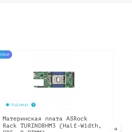
ОВЫЙ
НОВЫЙ
ПОД ЗАКАЗ
Материнская плата ASRock
Ма
Rack TURIND8HM3 (Half-Width,
X1