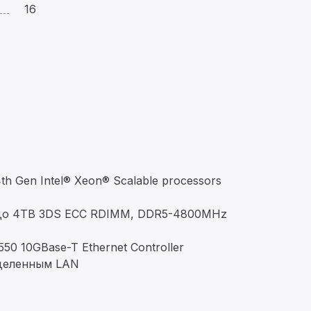
16
Gen Intel® Xeon® Scalable processors
до 4TB 3DS ECC RDIMM, DDR5-4800MHz
50 10GBase-T Ethernet Controller
ыделенным LAN