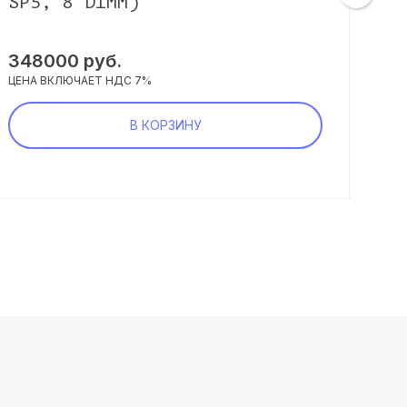
SP5, 8 DIMM)
LG
X1
348000
руб.
90
ЦЕНА ВКЛЮЧАЕТ НДС 7%
ЦЕНА
В КОРЗИНУ