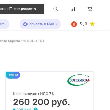
ация IT-специалиста
5,0
ram
Написать в МАКС
лата Supermicro X13DEG-QT
T
НОВЫЙ
Цена включает НДС 7%
260 200
руб.
ПОД ЗАКАЗ