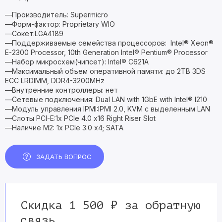
—Производитель: Supermicro
—Форм-фактор: Proprietary WIO
—Сокет:LGA4189
—Поддерживаемые семейства процессоров: Intel® Xeon®
E-2300 Processor, 10th Generation Intel® Pentium® Processor
—Набор микросхем(чипсет): Intel® C621A
—Максимальный объем оперативной памяти: до 2TB 3DS
ECC LRDIMM, DDR4-3200MHz
—Внутренние контроллеры: нет
—Сетевые подключения: Dual LAN with 1GbE with Intel® I210
—Модуль управления IPMI:IPMI 2.0, KVM с выделенным LAN
—Слоты PCI-E:1x PCIe 4.0 x16 Right Riser Slot
—Наличие M2: 1x PCIe 3.0 x4; SATA
ЗАДАТЬ ВОПРОС
Скидка 1 500 ₽ за обратную
связь