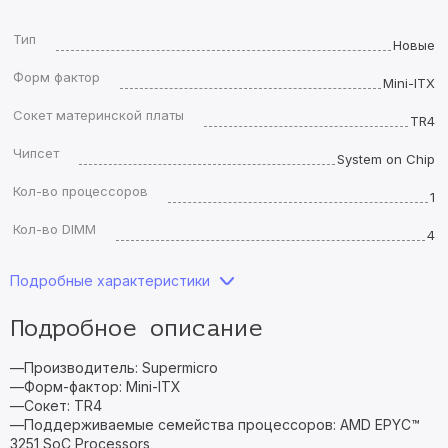
Тип
Новые
Форм фактор
Mini-ITX
Сокет материнской платы
TR4
Чипсет
System on Chip
Кол-во процессоров
1
Кол-во DIMM
4
Подробные характеристики
Подробное описание
—Производитель: Supermicro
—Форм-фактор: Mini-ITX
—Сокет: TR4
—Поддерживаемые семейства процессоров: AMD EPYC™
3251 SoC Processors