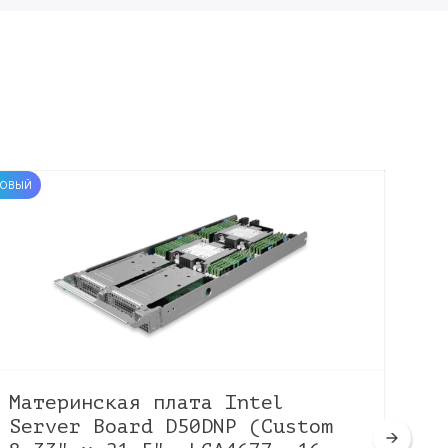
ОВЫЙ
НОВЫЙ
Материнская плата Intel
Ма
Server Board D50DNP (Custom
X1