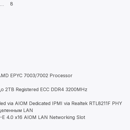
8
MD EPYC 7003/7002 Processor
о 2TB Registered ECC DDR4 3200MHz
d via AIOM Dedicated IPMI via Realtek RTL8211F PHY
ыделенным LAN
CI-E 4.0 x16 AIOM LAN Networking Slot