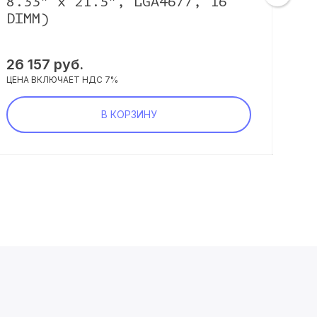
8.33" x 21.5", LGA4677, 16
LG
DIMM)
X1
26 157 руб.
57 
ЦЕНА ВКЛЮЧАЕТ НДС 7%
ЦЕНА
В КОРЗИНУ