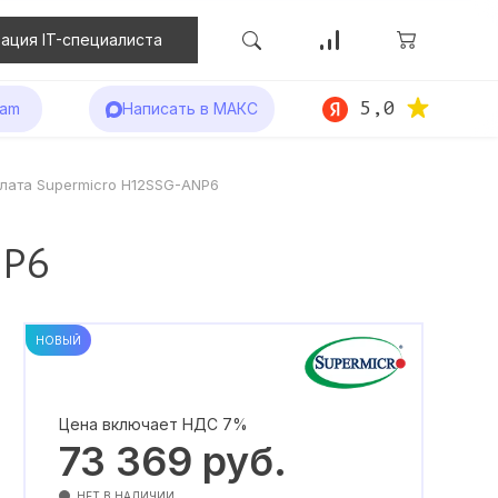
ация IT-специалиста
5,0
ram
Написать в МАКС
лата Supermicro H12SSG-ANP6
NP6
НОВЫЙ
Цена включает НДС 7%
73 369
руб.
НЕТ В НАЛИЧИИ