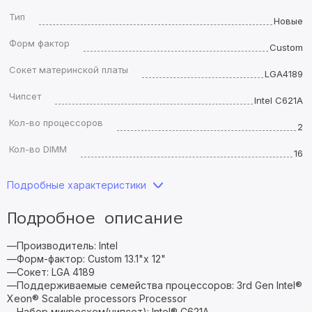
Тип
Новые
Форм фактор
Custom
Сокет материнской платы
LGA4189
Чипсет
Intel C621A
Кол-во процессоров
2
Кол-во DIMM
16
Подробные характеристики
Подробное описание
—Производитель: Intel
—Форм-фактор: Custom 13.1"x 12"
—Сокет: LGA 4189
—Поддерживаемые семейства процессоров: 3rd Gen Intel®
Xeon® Scalable processors Processor
—Набор микросхем(чипсет): Intel® C621A