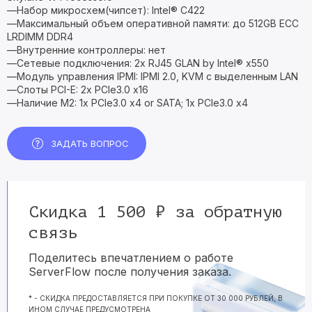
—Набор микросхем(чипсет): Intel® C422
—Максимальный объем оперативной памяти: до 512GB ECC
LRDIMM DDR4
—Внутренние контроллеры: нет
—Сетевые подключения: 2x RJ45 GLAN by Intel® x550
—Модуль управления IPMI: IPMI 2.0, KVM с выделенным LAN
—Слоты PCI-E: 2x PCIe3.0 x16
—Наличие M2: 1x PCIe3.0 x4 or SATA; 1x PCIe3.0 x4
ЗАДАТЬ ВОПРОС
Скидка 1 500 ₽ за обратную
связь
Поделитесь впечатлением о работе
ServerFlow после получения заказа.
* - СКИДКА ПРЕДОСТАВЛЯЕТСЯ ПРИ ПОКУПКЕ ОТ 30 000 РУБЛЕЙ, В
ИНОМ СЛУЧАЕ ПРЕДУСМОТРЕНА