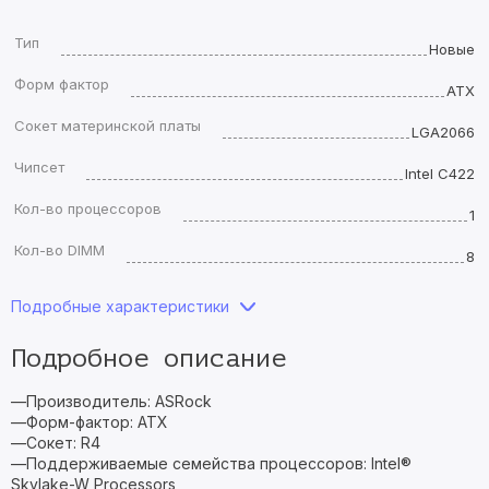
Тип
Новые
Форм фактор
ATX
Сокет материнской платы
LGA2066
Чипсет
Intel C422
Кол-во процессоров
1
Кол-во DIMM
8
Подробные характеристики
Подробное описание
—Производитель: ASRock
—Форм-фактор: ATX
—Сокет: R4
—Поддерживаемые семейства процессоров: Intel®
Skylake-W Processors