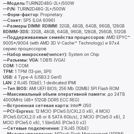
—Модель:
TURIN2D48G-2L+/500W
—P/N:
TURIN2D48G-2L+/500W
—Форм-фактор:
Proprietary
—Сокет:
SP5 (LGA 6096)
—Размеры DIMM:
RDIMM:
32GB, 48GB, 64GB, 96GB, 128GB
RDIMM-3DS:
32GB, 48GB, 64GB, 96GB, 128GB, 256GB, 512GB
—Поддерживаемые семейства процессоров:
AMD EPYC™
9005*/9004 (with AMD 3D V-Cache™ Technology) и 97x4
серию процессоров
—Набор микросхем(чипсет):
System on Chip
—Разъемы:
VGA:
1 DB15 (VGA)
COM:
1 COM
TPM:
1 TPM (13-pin, SPI)
USB:
4 Type-A (USB3.2 Gen1)
LAN:
2 RJ45 (1GbE); 1 dedicated IPMI
—Тип BIOS:
AMI UEFI BIOS; 256 Mb (32MB) SPI Flash ROM
—Максимальный объем оперативной памяти:
до 24TB
4000MHz (48x 512GB DDR5 ECC REG)
—Встроенная сетевая карта:
Intel® i350
—PCI-Express:
12 MCIO (PCIe5.0/CXL2.0 x8), 4 MCIO
(PCIe5.0/CXL2.0 x8 or 8 SATA 6Gb/s), 2 MCIO (PCIe5.0 x8), 2
MCIO (PCIe5.0 x8), 1 SlimSAS (PCIe3.0 x2)
—Сетевые подключения:
2 RJ45 (1GbE)
—Модули управления:
ASRock Rack Management (ARPM),