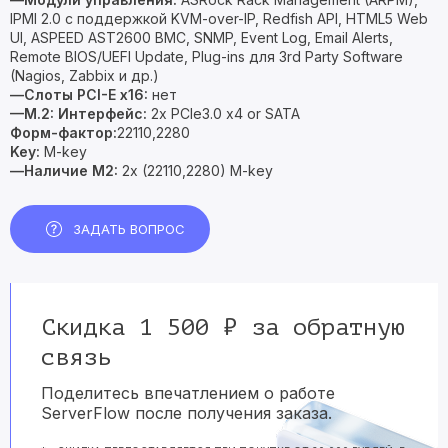
IPMI 2.0 с поддержкой KVM-over-IP, Redfish API, HTML5 Web
UI, ASPEED AST2600 BMC, SNMP, Event Log, Email Alerts,
Remote BIOS/UEFI Update, Plug-ins для 3rd Party Software
(Nagios, Zabbix и др.)
—Слоты PCI-E х16:
нет
—M.2:
Интерфейс:
2x PCIe3.0 x4 or SATA
Форм-фактор:
22110,2280
Key:
M-key
—Наличие M2:
2x (22110,2280) M-key
ЗАДАТЬ ВОПРОС
Скидка 1 500 ₽ за обратную
связь
Поделитесь впечатлением о работе
ServerFlow после получения заказа.