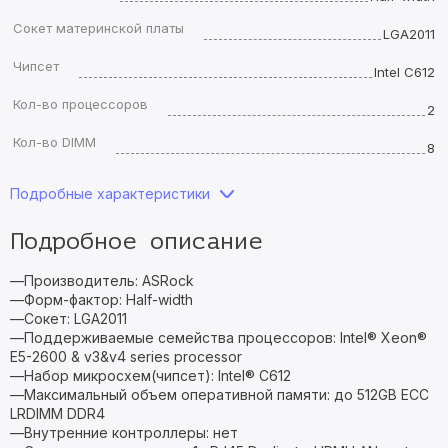
Сокет материнской платы
LGA2011
Чипсет
Intel C612
Кол-во процессоров
2
Кол-во DIMM
8
Подробные характеристики
Подробное описание
—Производитель: ASRock
—Форм-фактор: Half-width
—Сокет: LGA2011
—Поддерживаемые семейства процессоров: Intel® Xeon®
E5-2600 & v3&v4 series processor
—Набор микросхем(чипсет): Intel® C612
—Максимальный объем оперативной памяти: до 512GB ECC
LRDIMM DDR4
—Внутренние контроллеры: нет