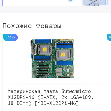
Похожие товары
НОВЫЙ
Материнская плата Supermicro
X12DPi-N6 (E-ATX, 2x LGA4189,
18 DIMM) [MBD-X12DPi-N6]