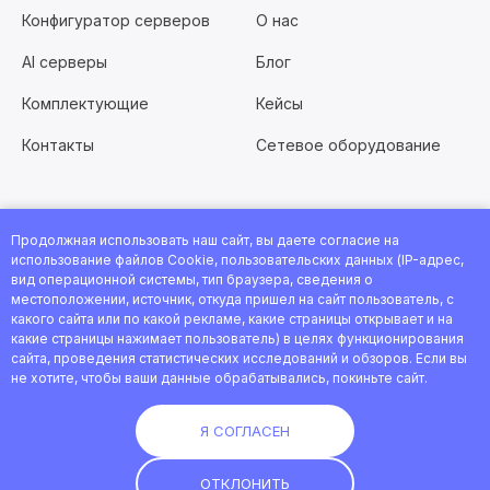
Конфигуратор серверов
О нас
AI серверы
Блог
Комплектующие
Кейсы
Контакты
Сетевое оборудование
Продолжная использовать наш сайт, вы даете согласие на
Хотите работать с нами?
Заполните анкету
или
использование файлов Cookie, пользовательских данных (IP-адрес,
посмотрите все вакансии
вид операционной системы, тип браузера, сведения о
местоположении, источник, откуда пришел на сайт пользователь, с
© 2026 Интернет-магазин ServerFlow. Все права защищены.
какого сайта или по какой рекламе, какие страницы открывает и на
какие страницы нажимает пользователь) в целях функционирования
сайта, проведения статистических исследований и обзоров. Если вы
не хотите, чтобы ваши данные обрабатывались, покиньте сайт.
Политика конфиденциальности
Сделано в iFrog
Я СОГЛАСЕН
ОТКЛОНИТЬ