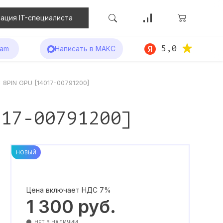
ация IT-специалиста
5,0
ram
Написать в МАКС
 8PIN GPU [14017-00791200]
017-00791200]
НОВЫЙ
Цена включает НДС 7%
1 300
руб.
НЕТ В НАЛИЧИИ