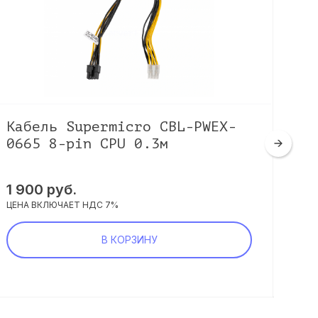
Кабель Supermicro CBL-PWEX-
Ка
0665 8-pin CPU 0.3м
8i
Co
1 900 руб.
4 5
ЦЕНА ВКЛЮЧАЕТ НДС 7%
ЦЕНА
В КОРЗИНУ