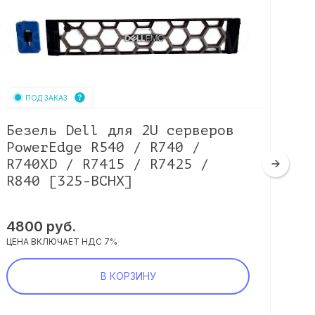
ПОД ЗАКАЗ
Безель Dell для 2U серверов
Бе
PowerEdge R540 / R740 /
Po
R740XD / R7415 / R7425 /
R4
R840 [325-BCHX]
BC
4800
руб.
40
ЦЕНА ВКЛЮЧАЕТ НДС 7%
ЦЕНА
В КОРЗИНУ