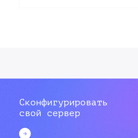
Сконфигурировать
свой сервер