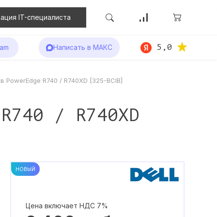
ация IT-специалиста
5,0
ram
Написать в МАКС
ов PowerEdge R740 / R740XD [325-BCIB]
 R740 / R740XD
НОВЫЙ
Цена включает НДС 7%