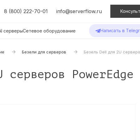
8 (800) 222-70-01
info@serverflow.ru
Консульт
Написать в Teleg
AI серверы
Сетевое оборудование
ие
Безели для серверов
Безель Dell для 2U сервер
U серверов PowerEdge