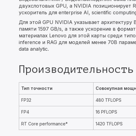
двухслотовых GPU, а NVIDIA позиционирует R
ускоритель для enterprise AI, scientific computin
Для этой GPU NVIDIA указывает архитектуру B
памяти 1597 GB/s, а также ускорение в формат
материалах Lenovo для этой карты среди типо
inference и RAG для моделей менее 70B парамет
data analytic.
Производительность
Тип точности
Совокупная мощн
FP32
480 TFLOPS
FP4
16 PFLOPS
RT Core performance*
1420 TFLOPS