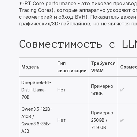
*-RT Core performance - это пиковая произво
Tracing Cores), которые аппаратно ускоряют 
с геометрией и обход BVH). Показатель важен
графических/3D-пайплайнов, но не является п
Совместимость с LL
Тип
Требуется
Модель
Совме
квантизации
VRAM
DeepSeek-R1-
Примерно
Distill-Llama-
Нет
✅
141GB
70B
Qwen3.5-122B-
Примерно
A10B /
Нет
250GB /
✅
Qwen3.6-35B-
71.9 GB
A3B