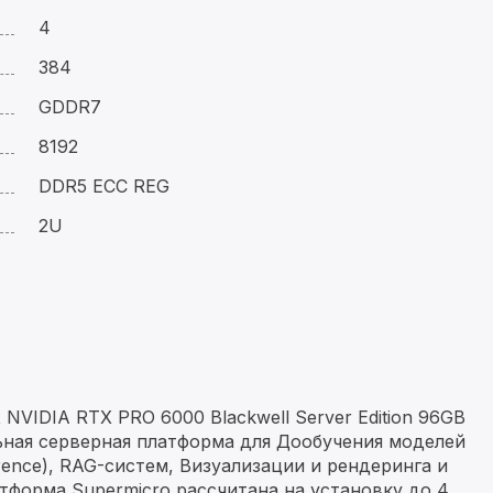
4
384
GDDR7
8192
DDR5 ECC REG
2U
NVIDIA RTX PRO 6000 Blackwell Server Edition 96GB
ьная серверная платформа для Дообучения моделей
erence), RAG-систем, Визуализации и рендеринга и
тформа Supermicro рассчитана на установку до 4