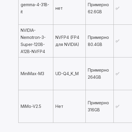
gemma-4-31B-
Примерно
нет
✅
it
62.6GB
NVIDIA-
Nemotron-3-
NVFP4 (FP4
Примерно
✅
Super-120B-
для NVIDIA)
80.4GB
A12B-NVFP4
Примерно
MiniMax-M3
UD-Q4_K_M
✅
264GB
Примерно
MiMo-V2.5
Нет
✅
316GB