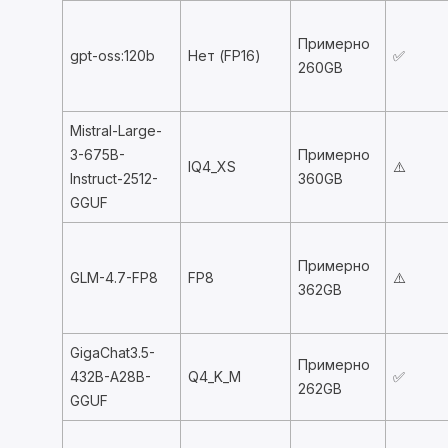
Примерно
gpt-oss:120b
Нет (FP16)
✅
260GB
Mistral-Large-
3-675B-
Примерно
IQ4_XS
⚠️
Instruct-2512-
360GB
GGUF
Примерно
GLM-4.7-FP8
FP8
⚠️
362GB
GigaChat3.5-
Примерно
432B-A28B-
Q4_K_M
✅
262GB
GGUF