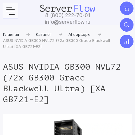
8 (800) 222-70-01
info@serverflow.ru
Главная
Каталог
AI серверы
ASUS NVIDIA GB300 NVL72 (72x GB300 Grace Blackwell
Ultra) [XA GB721-E2]
ASUS NVIDIA GB300 NVL72
(72x GB300 Grace
Blackwell Ultra) [XA
GB721-E2]