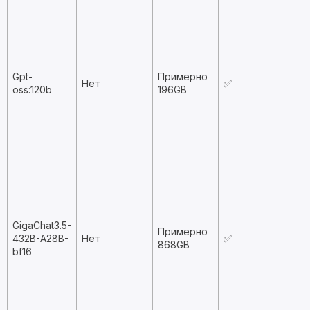
Gpt-
Примерно
Нет
✅
oss:120b
196GB
GigaChat3.5-
Примерно
432B-A28B-
Нет
✅
868GB
bf16