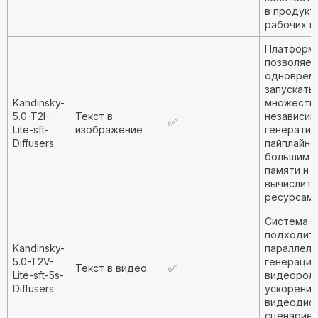
в продукт
рабочих п
Платформ
позволяет
одноврем
запускать
Kandinsky-
множеств
5.0-T2I-
Текст в
независи
✅
Lite-sft-
изображение
генератив
Diffusers
пайплайно
большим з
памяти и
вычислит
ресурсам.
Система 
подходит 
Kandinsky-
параллель
5.0-T2V-
генерации
Текст в видео
✅
Lite-sft-5s-
видеороли
Diffusers
ускорения
видеодиф
сценариев