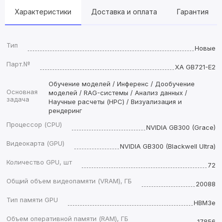
Характеристики
Доставка и оплата
Гарантия
Тип
Новые
Парт.№
XA GB721-E2
Обучение моделей / Инференс / Дообучение
Основная
моделей / RAG-системы / Анализ данных /
задача
Научные расчеты (HPC) / Визуализация и
рендеринг
Процессор (CPU)
NVIDIA GB300 (Grace)
Видеокарта (GPU)
NVIDIA GB300 (Blackwell Ultra)
Количество GPU, шт
72
Общий объем видеопамяти (VRAM), ГБ
20088
Тип памяти GPU
HBM3e
Объем оперативной памяти (RAM), ГБ
17856