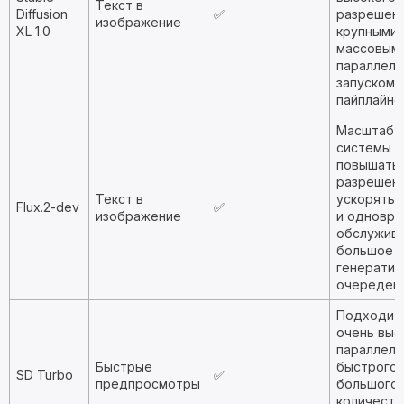
Текст в
Diffusion
✅
разрешени
изображение
XL 1.0
крупными 
массовым
параллел
запуском
пайплайно
Масштаб r
системы п
повышать
разрешени
Текст в
ускорять 
Flux.2-dev
✅
изображение
и одновр
обслужив
большое ч
генератив
очередей.
Подходит
очень выс
параллель
Быстрые
быстрого 
SD Turbo
✅
предпросмотры
большого
количеств