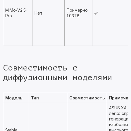
MiMo-V2.5-
Примерно
Нет
✅
Pro
1.03TB
Совместимость с
диффузионными моделями
Модель
Тип
Совместимость
Примечан
ASUS XA G
легко спр
генерацие
изображе
Stable
высокого