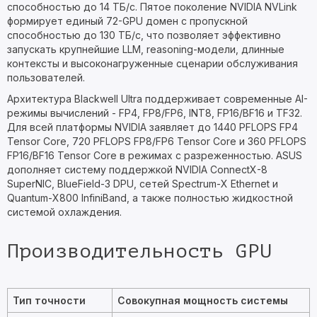
способностью до 14 ТБ/с. Пятое поколение NVIDIA NVLink
формирует единый 72-GPU домен с пропускной
способностью до 130 ТБ/с, что позволяет эффективно
запускать крупнейшие LLM, reasoning-модели, длинные
контексты и высоконагруженные сценарии обслуживания
пользователей.
Архитектура Blackwell Ultra поддерживает современные AI-
режимы вычислений - FP4, FP8/FP6, INT8, FP16/BF16 и TF32.
Для всей платформы NVIDIA заявляет до 1440 PFLOPS FP4
Tensor Core, 720 PFLOPS FP8/FP6 Tensor Core и 360 PFLOPS
FP16/BF16 Tensor Core в режимах с разреженностью. ASUS
дополняет систему поддержкой NVIDIA ConnectX-8
SuperNIC, BlueField-3 DPU, сетей Spectrum-X Ethernet и
Quantum-X800 InfiniBand, а также полностью жидкостной
системой охлаждения.
Производительность GPU
Тип точности
Совокупная мощность системы