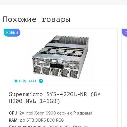
Похожие товары
НОВЫЙ
ПОД ЗАКАЗ
Supermicro SYS-422GL-NR (8×
H200 NVL 141GB)
CPU:
2× Intel Xeon 6900 серии с P ядрами
RAM:
до 6TB DDR5 ECC REG