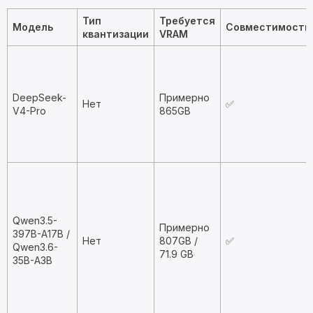
Тип
Требуется
Модель
Совместимость
квантизации
VRAM
DeepSeek-
Примерно
Нет
✅
V4-Pro
865GB
Qwen3.5-
Примерно
397B-A17B /
Нет
807GB /
✅
Qwen3.6-
71.9 GB
35B-A3B