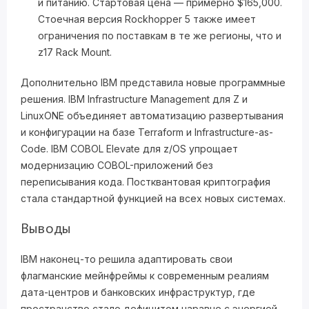
и питанию. Стартовая цена — примерно $165,000.
Стоечная версия Rockhopper 5 также имеет
ограничения по поставкам в те же регионы, что и
z17 Rack Mount.
Дополнительно IBM представила новые программные
решения. IBM Infrastructure Management для Z и
LinuxONE объединяет автоматизацию развертывания
и конфигурации на базе Terraform и Infrastructure-as-
Code. IBM COBOL Elevate для z/OS упрощает
модернизацию COBOL-приложений без
переписывания кода. Постквантовая криптография
стала стандартной функцией на всех новых системах.
Выводы
IBM наконец-то решила адаптировать свои
флагманские мейнфреймы к современным реалиям
дата-центров и банковских инфраструктур, где
пространство стало дефицитом наравне с энергией.